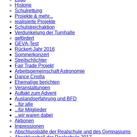
Historie
Schulrettung
Projekte & mehr...
realisierte Projekte
Schulstreichaktion
Verdunkelung der Turnhalle
gefördert
GEVA-Test
Rückert-Jahr 2016
Sommerkonzert
Streitschlichter
Fair Trade Projekt
Arbeitsgemeinschaft Astronomie
Dance Criolla
Ehemalige berichten
Veranstaltungen
Auftakt zum Advent
Auslandserfahrung und BFD
...für alle
...für Mitglieder
...wir waren dabei
Aktionen
Impressionen
Abschlussbälle der Realschule und des Gymnasiums