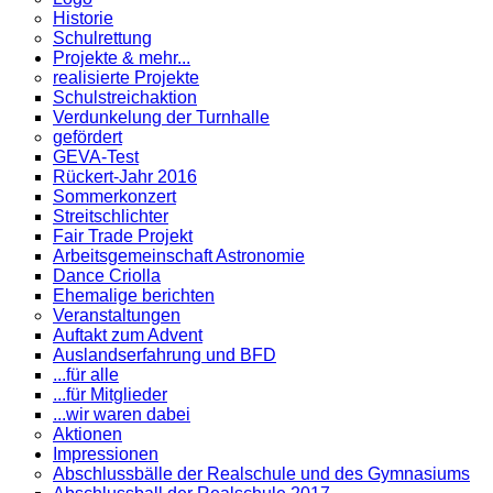
Historie
Schulrettung
Projekte & mehr...
realisierte Projekte
Schulstreichaktion
Verdunkelung der Turnhalle
gefördert
GEVA-Test
Rückert-Jahr 2016
Sommerkonzert
Streitschlichter
Fair Trade Projekt
Arbeitsgemeinschaft Astronomie
Dance Criolla
Ehemalige berichten
Veranstaltungen
Auftakt zum Advent
Auslandserfahrung und BFD
...für alle
...für Mitglieder
...wir waren dabei
Aktionen
Impressionen
Abschlussbälle der Realschule und des Gymnasiums