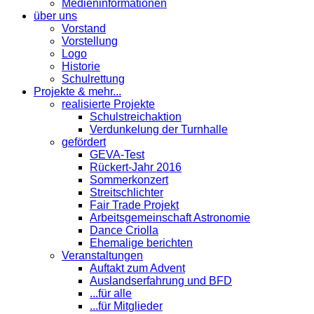
Medieninformationen
über uns
Vorstand
Vorstellung
Logo
Historie
Schulrettung
Projekte & mehr...
realisierte Projekte
Schulstreichaktion
Verdunkelung der Turnhalle
gefördert
GEVA-Test
Rückert-Jahr 2016
Sommerkonzert
Streitschlichter
Fair Trade Projekt
Arbeitsgemeinschaft Astronomie
Dance Criolla
Ehemalige berichten
Veranstaltungen
Auftakt zum Advent
Auslandserfahrung und BFD
...für alle
...für Mitglieder