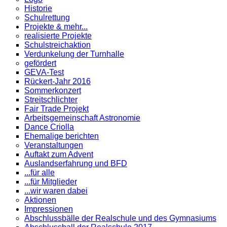
Historie
Schulrettung
Projekte & mehr...
realisierte Projekte
Schulstreichaktion
Verdunkelung der Turnhalle
gefördert
GEVA-Test
Rückert-Jahr 2016
Sommerkonzert
Streitschlichter
Fair Trade Projekt
Arbeitsgemeinschaft Astronomie
Dance Criolla
Ehemalige berichten
Veranstaltungen
Auftakt zum Advent
Auslandserfahrung und BFD
...für alle
...für Mitglieder
...wir waren dabei
Aktionen
Impressionen
Abschlussbälle der Realschule und des Gymnasiums