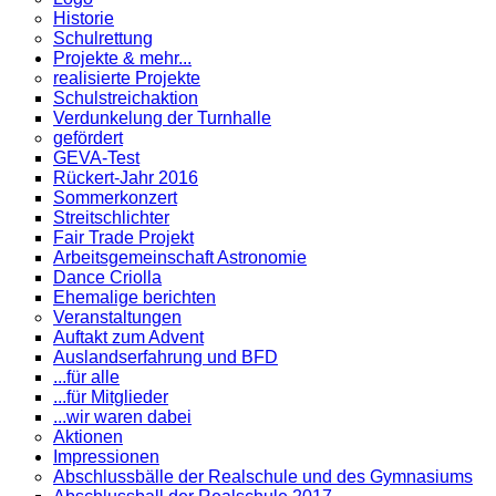
Historie
Schulrettung
Projekte & mehr...
realisierte Projekte
Schulstreichaktion
Verdunkelung der Turnhalle
gefördert
GEVA-Test
Rückert-Jahr 2016
Sommerkonzert
Streitschlichter
Fair Trade Projekt
Arbeitsgemeinschaft Astronomie
Dance Criolla
Ehemalige berichten
Veranstaltungen
Auftakt zum Advent
Auslandserfahrung und BFD
...für alle
...für Mitglieder
...wir waren dabei
Aktionen
Impressionen
Abschlussbälle der Realschule und des Gymnasiums