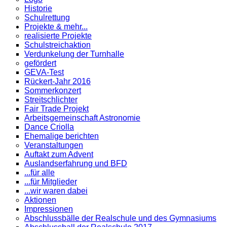
Historie
Schulrettung
Projekte & mehr...
realisierte Projekte
Schulstreichaktion
Verdunkelung der Turnhalle
gefördert
GEVA-Test
Rückert-Jahr 2016
Sommerkonzert
Streitschlichter
Fair Trade Projekt
Arbeitsgemeinschaft Astronomie
Dance Criolla
Ehemalige berichten
Veranstaltungen
Auftakt zum Advent
Auslandserfahrung und BFD
...für alle
...für Mitglieder
...wir waren dabei
Aktionen
Impressionen
Abschlussbälle der Realschule und des Gymnasiums