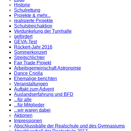
Historie
Schulrettung
Projekte & mehr...
realisierte Projekte
Schulstreichaktion
Verdunkelung der Turnhalle
gefördert
GEVA-Test
Rückert-Jahr 2016
Sommerkonzert
Streitschlichter
Fair Trade Projekt
Arbeitsgemeinschaft Astronomie
Dance Criolla
Ehemalige berichten
Veranstaltungen
Auftakt zum Advent
Auslandserfahrung und BFD
...für alle
...für Mitglieder
...wir waren dabei
Aktionen
Impressionen
Abschlussbälle der Realschule und des Gymnasiums