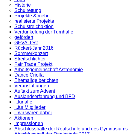
Historie
Schulrettung
Projekte & mehr...
realisierte Projekte
Schulstreichaktion
Verdunkelung der Turnhalle
gefördert
GEVA-Test
Rückert-Jahr 2016
Sommerkonzert
Streitschlichter
Fair Trade Projekt
Arbeitsgemeinschaft Astronomie
Dance Criolla
Ehemalige berichten
Veranstaltungen
Auftakt zum Advent
Auslandserfahrung und BFD
...für alle
...für Mitglieder
...wir waren dabei
Aktionen
Impressionen
Abschlussbälle der Realschule und des Gymnasiums